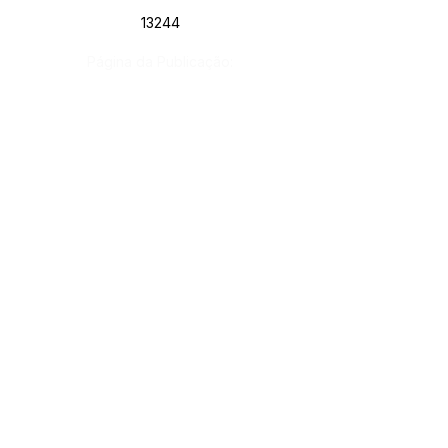
13244
Página da Publicação:
Data da Publicação:
16 de março de 2022
Órgão:
Gab. Prefeito(a)