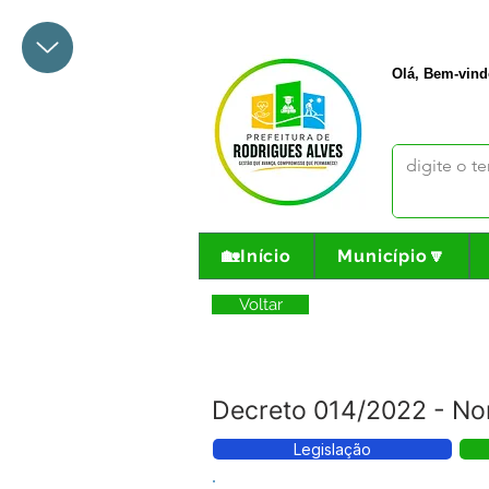
+55 68 3342-1047
prefeito@
Olá, Bem-vind
🏡Início
Município🔽
Voltar
Decreto 014/2022 - No
Legislação