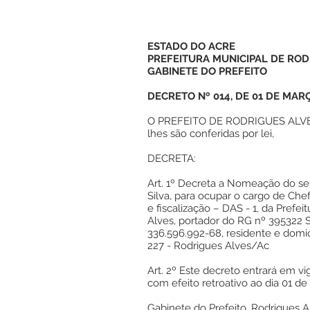
ESTADO DO ACRE
PREFEITURA MUNICIPAL DE ROD
GABINETE DO PREFEITO
DECRETO Nº 014, DE 01 DE MAR
O PREFEITO DE RODRIGUES ALVES,
lhes são conferidas por lei,
DECRETA:
Art. 1º Decreta a Nomeação do se
Silva, para ocupar o cargo de C
e fiscalização – DAS - 1, da Prefe
Alves, portador do RG nº 395322 S
336.596.992-68, residente e domi
227 - Rodrigues Alves/Ac
Art. 2º Este decreto entrará em vig
com efeito retroativo ao dia 01 d
Gabinete do Prefeito, Rodrigues 