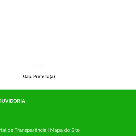
Órgão:
Gab. Prefeito(a)
 OUVIDORIA
tal de Transparência
 | 
Mapa do Site