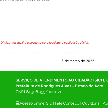
Oficial, mas facilita a pesquisa para localizar a publicação oficial.
Página da Publicação:
Data da Publicação:
16 de março de 2022
SERVIÇO DE ATENDIMENTO AO CIDADÃO (SIC) E
Prefeitura de Rodrigues Alves - Estado do Acre
CNPJ 
84.306.455/0001-20
💻Acesso online: 
SIC 
| 
Fale Conosco
 | 
Ouvidoria
| 
Por