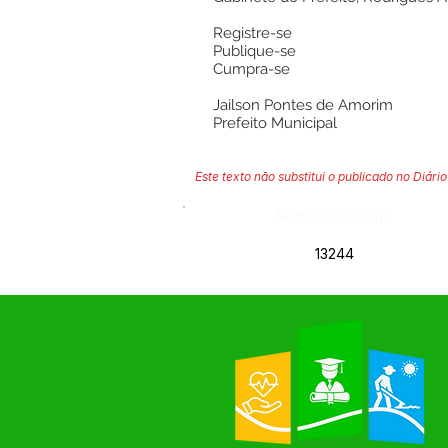
Registre-se
Publique-se
Cumpra-se
Jailson Pontes de Amorim
Prefeito Municipal
Este texto não substitui o publicado no Diário 
Número do Diário:
13244