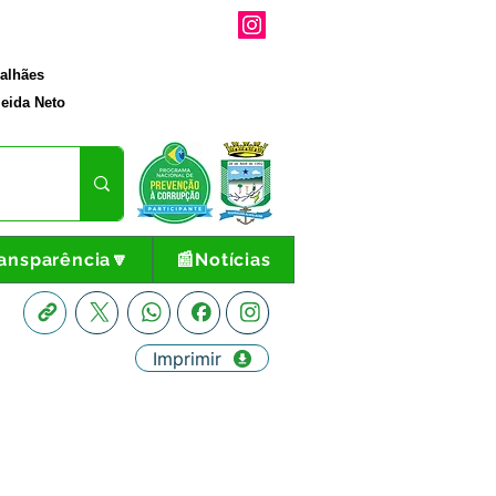
galhães
eida Neto
ansparência🔽
📰Notícias
Imprimir