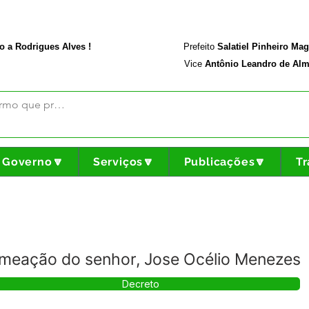
rodriguesalves.ac.gov.br
Portal da Transparência
o a Rodrigues Alves !
Prefeito
Salatiel Pinheiro Ma
Vice
Antônio Leandro de Alm
Governo🔽
Serviços🔽
Publicações🔽
Tr
meação do senhor, Jose Océlio Menezes
Decreto