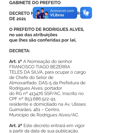
GABINETE DO PREFEITO
DECRETO Nº 16, DE 19 DE JANEIRO
DE 2021
O PREFEITO DE RODRIGUES ALVES,
no uso das atribuições
que lhes são conferidas por lei,
DECRETA:
Art. 1º
A Nomeação do senhor
FRANCISCO TIAGO BEZERRA
TELES DA SILVA, para ocupar o cargo
de Chefe do Setor de
Almoxarifado, DAS-5 da Prefeitura de
Rodrigues Alves, portador
do RG nº 413476 SSP/AC, Inscrito no
CPF nº
853.686.522-91
,
residente e domiciliado na Av. Ulisses
Guimarães, 461 – Centro,
Município de Rodrigues Alves/AC.
Art. 2º
Este decreto entrará em vigor
a partir da data de sua publicação,