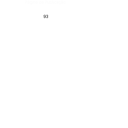
Página da Publicação:
93
Data da Publicação:
20 de janeiro de 2021
Órgão:
Gab. Prefeito(a)