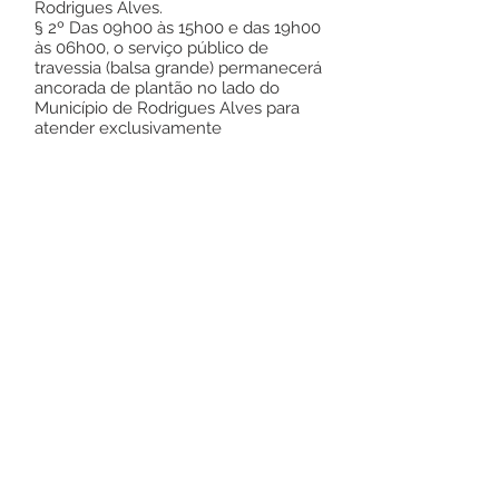
Rodrigues Alves.
§ 2º Das 09h00 às 15h00 e das 19h00
às 06h00, o serviço público de
travessia (balsa grande) permanecerá
ancorada de plantão no lado do
Município de Rodrigues Alves para
atender exclusivamente
ambulâncias,
veículos oficiais das Secretarias
Municipal e Estadual de Saúde
e profissionais da área de saúde e
segurança pública que
comprovadamente
estarão adentrando ou saindo de
seus respectivos plantões/
jornadas de trabalho.
Art. 10
Até o dia 30/06/2020 a
barreira sanitária permanecerá
montada no
porto da balsa, sendo de caráter
obrigatória a abordagem de todos
que
ingressarem no Município de
Rodrigues Alves por via terrestre e