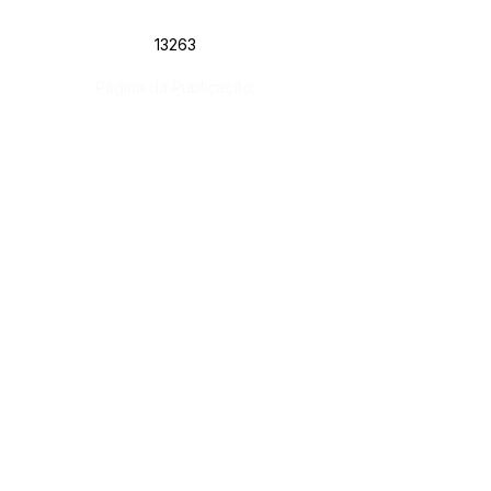
13263
Página da Publicação:
Data da Publicação:
11 de abril de 2022
Órgão:
Gab. Prefeito(a)