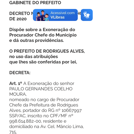
GABINETE DO PREFEITO
DECRETO Nº 018, DE 01 DE JUNHO
DE 2020
Dispõe sobre a Exoneração do
Procurador Chefe do Município
e dá outras providências.
O PREFEITO DE RODRIGUES ALVES,
no uso das atribuições
que lhes são conferidas por lei,
DECRETA:
Art. 1º
A Exoneração do senhor
PAULO GERNANDES COELHO
MOURA,
nomeado no cargo de Procurador
Chefe da Prefeitura de Rodrigues
Alves, portador do RG nº
10667997
SSP/AC, inscrito no CPF/MF nº
998.614.882-00
, residente e
domiciliado na Av. Cel. Mâncio Lima,
715,