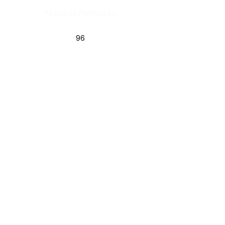
Página da Publicação:
96
Data da Publicação:
3 de junho de 2020
Órgão:
Gab. Prefeito(a)