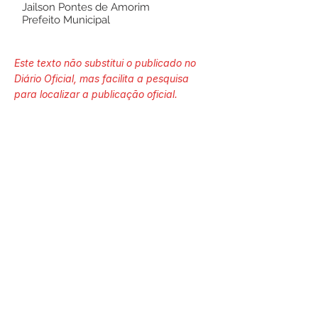
Jailson Pontes de Amorim
Prefeito Municipal
Este texto não substitui o publicado no
Diário Oficial, mas facilita a pesquisa
para localizar a publicação oficial.
Número do Diário:
13268
Página da Publicação:
Data da Publicação:
20 de abril de 2022