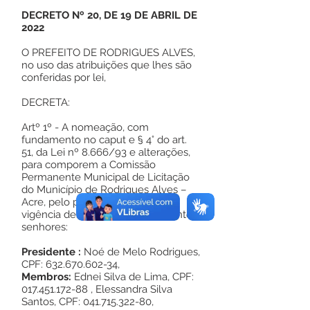
DECRETO Nº 20, DE 19 DE ABRIL DE
2022
O PREFEITO DE RODRIGUES ALVES,
no uso das atribuições que lhes são
conferidas por lei,
DECRETA:
Artº 1º - A nomeação, com
fundamento no caput e § 4° do art.
51, da Lei nº 8.666/93 e alterações,
para comporem a Comissão
Permanente Municipal de Licitação
do Município de Rodrigues Alves –
Acre, pelo prazo legal, a partir da
vigência deste Decreto, os seguintes
senhores:
Presidente :
Noé de Melo Rodrigues,
CPF:
632.670.602-34
,
Membros:
Ednei Silva de Lima, CPF:
017.451.172-88
, Elessandra Silva
Santos, CPF:
041.715.322-80
,