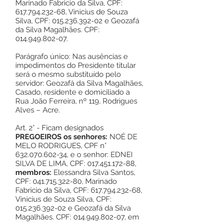
Marinado Fabricio da Silva, CPF:
617.794.232-68
, Vinicius de Souza
Silva, CPF:
015.236.392-02
e Geozafá
da Silva Magalhães. CPF:
014.949.802-07
.
Parágrafo único: Nas ausências e
impedimentos do Presidente titular
será o mesmo substituído pelo
servidor: Geozafá da Silva Magalhães,
Casado, residente e domiciliado a
Rua João Ferreira, nº 119, Rodrigues
Alves – Acre.
Art. 2° - Ficam designados
PREGOEIROS os senhores:
NOÉ DE
MELO RODRIGUES, CPF n°
632.070.602-34
, e o senhor: EDNEI
SILVA DE LIMA, CPF:
017.451.172-88
,
membros:
Elessandra Silva Santos,
CPF:
041.715.322-80
, Marinado
Fabricio da Silva, CPF:
617.794.232-68
,
Vinicius de Souza Silva, CPF:
015.236.392-02
e Geozafá da Silva
Magalhães. CPF:
014.949.802-07
, em