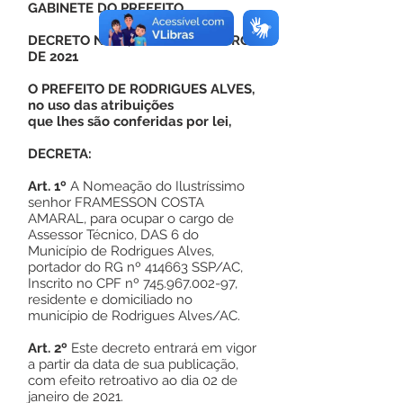
GABINETE DO PREFEITO
DECRETO Nº 22, DE 21 DE JANEIRO
DE 2021
O PREFEITO DE RODRIGUES ALVES,
no uso das atribuições
que lhes são conferidas por lei,
DECRETA:
Art. 1º
A Nomeação do Ilustríssimo
senhor FRAMESSON COSTA
AMARAL, para ocupar o cargo de
Assessor Técnico, DAS 6 do
Município de Rodrigues Alves,
portador do RG nº 414663 SSP/AC,
Inscrito no CPF nº
745.967.002-97
,
residente e domiciliado no
município de Rodrigues Alves/AC.
Art. 2º
Este decreto entrará em vigor
a partir da data de sua publicação,
com efeito retroativo ao dia 02 de
janeiro de 2021.