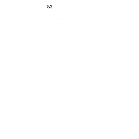
83
Data da Publicação:
25 de janeiro de 2021
Órgão:
Gab. Prefeito(a)
SERVIÇO DE ATENDIMENTO AO CIDADÃO 