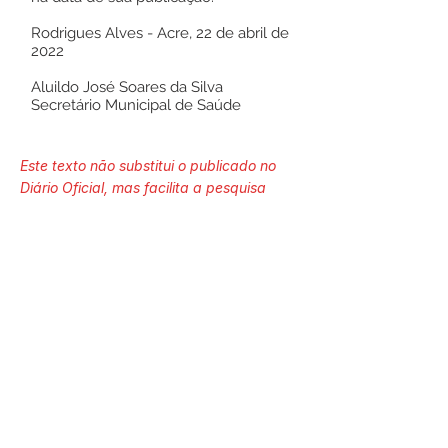
Rodrigues Alves - Acre, 22 de abril de
2022
Aluildo José Soares da Silva
Secretário Municipal de Saúde
Este texto não substitui o publicado no
Diário Oficial, mas facilita a pesquisa
para localizar a publicação oficial.
Número do Diário:
13272
Página da Publicação:
Data da Publicação: