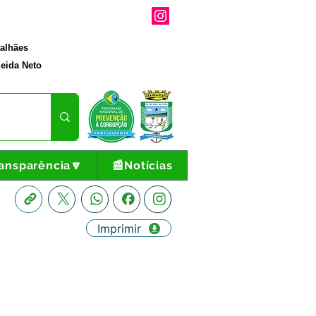
galhães
eida Neto
ansparência🔽
📰Notícias
Imprimir