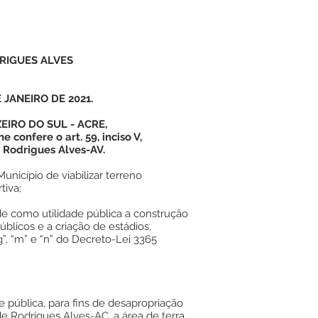
RIGUES ALVES
 JANEIRO DE 2021.
EIRO DO SUL - ACRE,
 confere o art. 59, inciso V,
 Rodrigues Alves-AV.
nicípio de viabilizar terreno
tiva;
 como utilidade pública a construção
úblicos e a criação de estádios,
g”, “m” e “n” do Decreto-Lei 3365
de pública, para fins de desapropriação
de Rodrigues Alves-AC, a área de terra