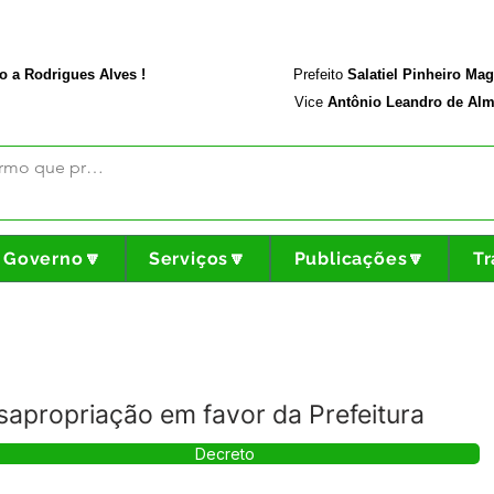
rodriguesalves.ac.gov.br
Portal da Transparência
o a Rodrigues Alves !
Prefeito
Salatiel Pinheiro Ma
Vice
Antônio Leandro de Alm
Governo🔽
Serviços🔽
Publicações🔽
Tr
apropriação em favor da Prefeitura
Decreto