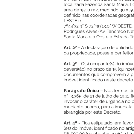
localizada Fazenda Santa Maria, Lo
área de 1500 m2, medindo 30 x 50
definido nas coordenadas geográfi
LESTE e
7º44’32.9” S 72º39’13.0” W OESTE,
Rodrigues Alves (Av. Tancredo Neve
Santa Maria e a Oeste a Estrada T
Art. 2º -
A declaração de utilidade
da propriedade, posse e benfeitor
Art. 3º -
O(s) ocupante(s) do imóvel
deverá(ão) no prazo de 15 (quinze)
documentos que comprovem a pr
imóvel identificado neste decreto 
Parágrafo Único –
Nos termos dos
nº. 3.365, de 21 de julho de 1941,
invocar o caráter de urgência no 
mediante acordo, para a imediata 
abrangida por este Decreto.
Art. 4º -
Fica estipulado, em favor 
(es) do imóvel identificado no arti
R$ 500,00 (quinhentos reais) a tít