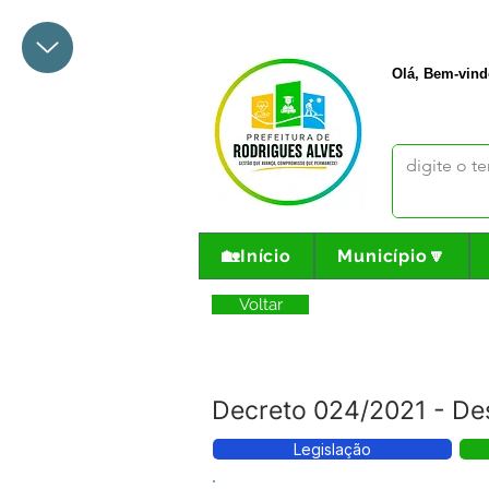
+55 68 3342-1047
prefeito@
Olá, Bem-vind
🏡Início
Município🔽
Voltar
Decreto 024/2021 - Des
Legislação