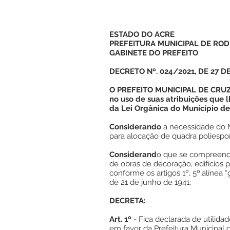
ESTADO DO ACRE
PREFEITURA MUNICIPAL DE ROD
GABINETE DO PREFEITO
DECRETO Nº. 024/2021, DE 27 DE
O PREFEITO MUNICIPAL DE CRUZ
no uso de suas atribuições que lhe
da Lei Orgânica do Município de
Considerando
a necessidade do Mu
para alocação de quadra poliespor
Considerand
o que se compreende
de obras de decoração, edifícios p
conforme os artigos 1º, 5º,alínea “
de 21 de junho de 1941;
DECRETA:
Art. 1º
- Fica declarada de utilida
em favor da Prefeitura Municipal 