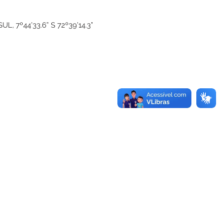
UL, 7º44’33.6” S 72º39’14.3”