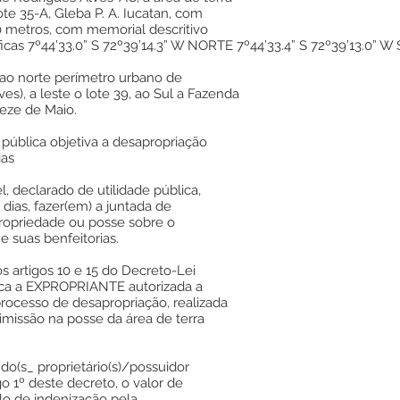
te 35-A, Gleba P. A. Iucatan, com
 metros, com memorial descritivo
cas 7º44’33.0” S 72º39’14.3” W NORTE 7º44’33.4” S 72º39’13.0” W S
 ao norte perímetro urbano de
s), a leste o lote 39, ao Sul a Fazenda
reze de Maio.
 pública objetiva a desapropriação
ias
, declarado de utilidade pública,
 dias, fazer(em) a juntada de
opriedade ou posse sobre o
e suas benfeitorias.
 artigos 10 e 15 do Decreto-Lei
 fica a EXPROPRIANTE autorizada a
processo de desapropriação, realizada
imissão na posse da área de terra
do(s_ proprietário(s)/possuidor
go 1º deste decreto, o valor de
ulo de indenização pela