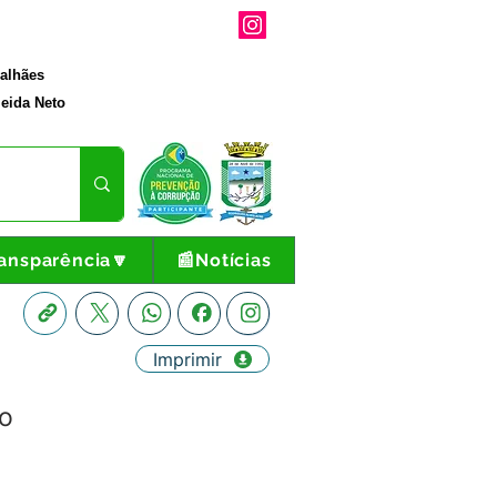
galhães
eida Neto
ansparência🔽
📰Notícias
Imprimir
io