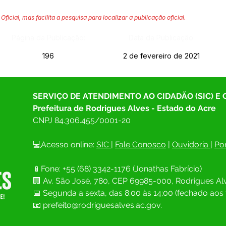
Oficial, mas facilita a pesquisa para localizar a publicação oficial.
Página da Publicação:
Data da Publicação:
196
2 de fevereiro de 2021
SERVIÇO DE ATENDIMENTO AO CIDADÃO (SIC) E
Prefeitura de Rodrigues Alves - Estado do Acre
CNPJ 
84.306.455/0001-20
💻Acesso online: 
SIC 
| 
Fale Conosco
 | 
Ouvidoria
| 
Por
📱Fone: +55 (68) 
3342-1176 (Jonathas Fabrício)
🏢 
Av. São José, 780, CEP 69985-000, Rodrigues Alv
📅 Segunda a sexta, das 8:00 às 14;00 (fechado aos 
📧
prefeito@rodriguesalves.ac.gov.