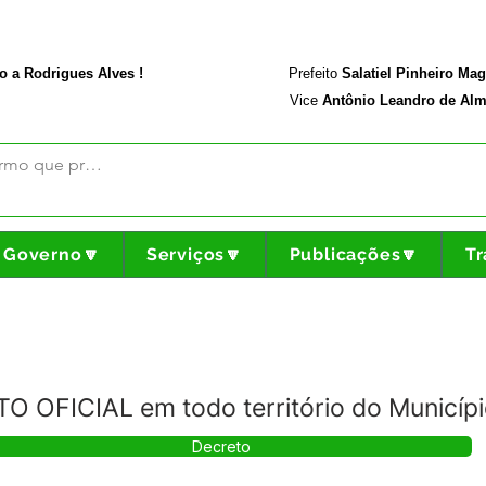
rodriguesalves.ac.gov.br
Portal da Transparência
o a Rodrigues Alves !
Prefeito
Salatiel Pinheiro Ma
Vice
Antônio Leandro de Alm
Governo🔽
Serviços🔽
Publicações🔽
Tr
O OFICIAL em todo território do Municíp
Decreto