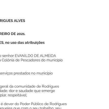
RIGUES ALVES
REIRO DE 2021.
, no uso das atribuições
do senhor EVANILDO DE ALMEIDA
a Colônia de Pescadores do município
serviços prestados no município
eral da comunidade de Rodrigues
edade, dor e saudade que emerge
ar, respeitável;
 é dever do Poder Público de Rodrigues
àqueles que com o seu trabalho, seu