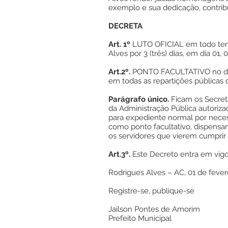
exemplo e sua dedicação, contrib
DECRETA
Art. 1º
LUTO OFICIAL em todo terri
Alves por 3 (três) dias, em dia 01,
Art.2º.
PONTO FACULTATIVO no dia 
em todas as repartições públicas 
Parágrafo único.
Ficam os Secretá
da Administração Pública autoriza
para expediente normal por neces
como ponto facultativo, dispens
os servidores que vierem cumprir 
Art.3º.
Este Decreto entra em vigor
Rodrigues Alves – AC, 01 de fever
Registre-se, publique-se
Jailson Pontes de Amorim
Prefeito Municipal