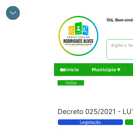
+55 68 3342-1047
prefeito@
Olá, Bem-vind
🏡Início
Município🔽
Voltar
Decreto 025/2021 - LUT
Legislação