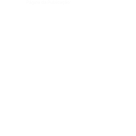
Página da Publicação:
Data da Publicação:
25 de maio de 2022
Órgão:
Gab. Prefeito(a)