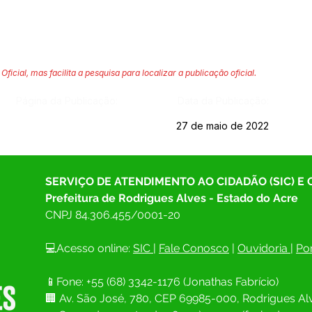
Oficial, mas facilita a pesquisa para localizar a publicação oficial.
Página da Publicação:
Data da Publicação:
27 de maio de 2022
SERVIÇO DE ATENDIMENTO AO CIDADÃO (SIC) E
Prefeitura de Rodrigues Alves - Estado do Acre
CNPJ 
84.306.455/0001-20
💻Acesso online: 
SIC 
| 
Fale Conosco
 | 
Ouvidoria
| 
Por
📱Fone: +55 (68) 
3342-1176 (Jonathas Fabrício)
🏢 
Av. São José, 780, CEP 69985-000, Rodrigues Alv