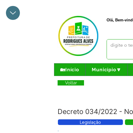
+55 68 3342-1047
prefeito@
Olá, Bem-vind
🏡Início
Município🔽
Voltar
Decreto 034/2022 - No
Legislação