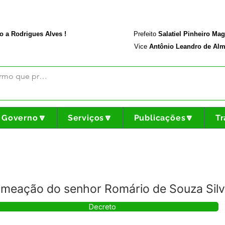
rodriguesalves.ac.gov.br
Portal da Transparência
o a Rodrigues Alves !
Prefeito
Salatiel Pinheiro Ma
Vice
Antônio Leandro de Alm
Governo🔽
Serviços🔽
Publicações🔽
Tr
meação do senhor Romário de Souza Sil
Decreto