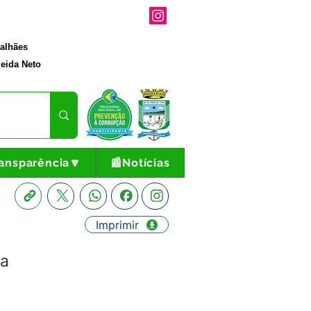
galhães
eida Neto
ansparência🔽
📰Notícias
Imprimir
va