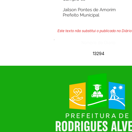
Jailson Pontes de Amorim
Prefeito Municipal
Este texto não substitui o publicado no Diário 
Número do Diário:
13294