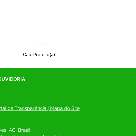
Órgão:
Gab. Prefeito(a)
 OUVIDORIA
tal de Transparência
 | 
Mapa do Site
es, AC, Brasil