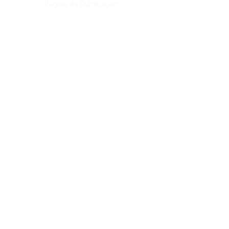
Página da Publicação:
Data da Publicação:
27 de maio de 2022
Órgão:
Gab. Prefeito(a)