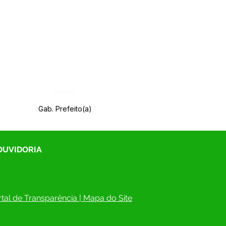
Órgão:
Gab. Prefeito(a)
 OUVIDORIA
tal de Transparência
 | 
Mapa do Site