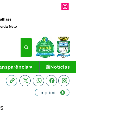
galhães
eida Neto
ansparência🔽
📰Notícias
Imprimir
os