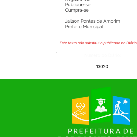
Publique-se
Cumpra-se
Jailson Pontes de Amorim
Prefeito Municipal
Este texto não substitui o publicado no Diário 
Número do Diário:
13020