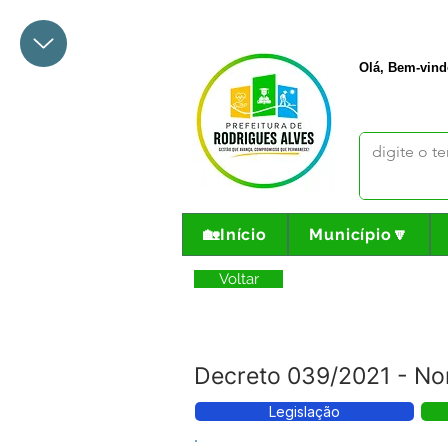
+55 68 3342-1047
prefeito@
Olá, Bem-vind
🏡Início
Município🔽
Voltar
Decreto 039/2021 - No
Legislação