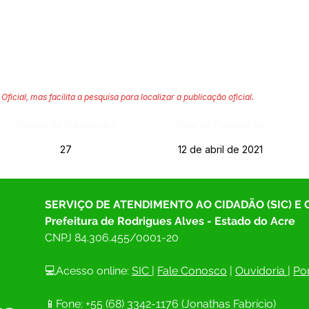
Oficial, mas facilita a pesquisa para localizar a publicação oficial.
Página da Publicação:
Data da Publicação:
27
12 de abril de 2021
SERVIÇO DE ATENDIMENTO AO CIDADÃO (SIC) E
Prefeitura de Rodrigues Alves - Estado do Acre
CNPJ 
84.306.455/0001-20
💻Acesso online: 
SIC 
| 
Fale Conosco
 | 
Ouvidoria
| 
Por
📱Fone: +55 (68) 
3342-1176 (Jonathas Fabrício)