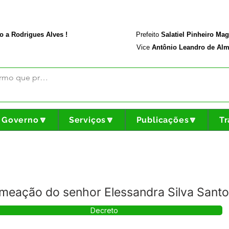
rodriguesalves.ac.gov.br
Portal da Transparência
o a Rodrigues Alves !
Prefeito
Salatiel Pinheiro Ma
Vice
Antônio Leandro de Alm
Governo🔽
Serviços🔽
Publicações🔽
Tr
meação do senhor Elessandra Silva Sant
Decreto