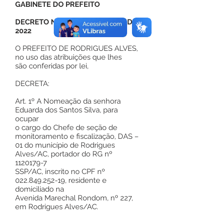
GABINETE DO PREFEITO
DECRETO Nº 41, DE 02 DE MAIO DE
2022
O PREFEITO DE RODRIGUES ALVES,
no uso das atribuições que lhes
são conferidas por lei,
DECRETA:
Art. 1º A Nomeação da senhora
Eduarda dos Santos Silva, para
ocupar
o cargo do Chefe de seção de
monitoramento e fiscalização, DAS –
01 do município de Rodrigues
Alves/AC, portador do RG nº
1120179-7
SSP/AC, inscrito no CPF nº
022.849.252-19
, residente e
domiciliado na
Avenida Marechal Rondom, nº 227,
em Rodrigues Alves/AC.