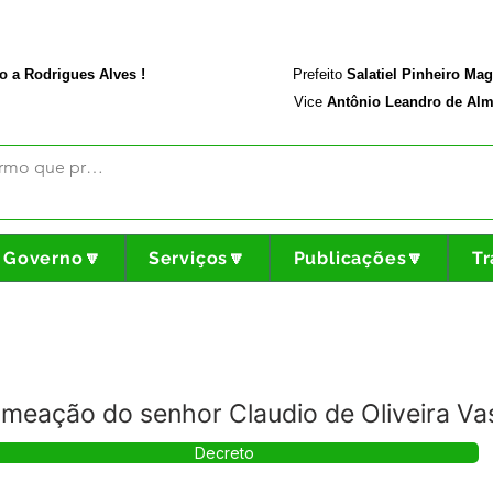
rodriguesalves.ac.gov.br
Portal da Transparência
o a Rodrigues Alves !
Prefeito
Salatiel Pinheiro Ma
Vice
Antônio Leandro de Alm
Governo🔽
Serviços🔽
Publicações🔽
Tr
meação do senhor Claudio de Oliveira Va
Decreto