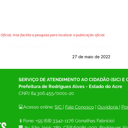
Oficial, mas facilita a pesquisa para localizar a publicação oficial.
Página da Publicação:
Data da Publicação:
27 de maio de 2022
SERVIÇO DE ATENDIMENTO AO CIDADÃO (SIC) E
Prefeitura de Rodrigues Alves - Estado do Acre
CNPJ 
84.306.455/0001-20
💻Acesso online: 
SIC 
| 
Fale Conosco
 | 
Ouvidoria
| 
Por
📱Fone: +55 (68) 
3342-1176 (Jonathas Fabrício)
🏢 
Av. São José, 780, CEP 69985-000, Rodrigues Alv