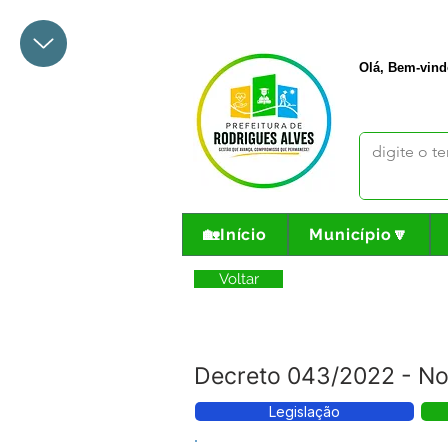
+55 68 3342-1047
prefeito@
Olá, Bem-vind
🏡Início
Município🔽
Voltar
Decreto 043/2022 - No
Legislação