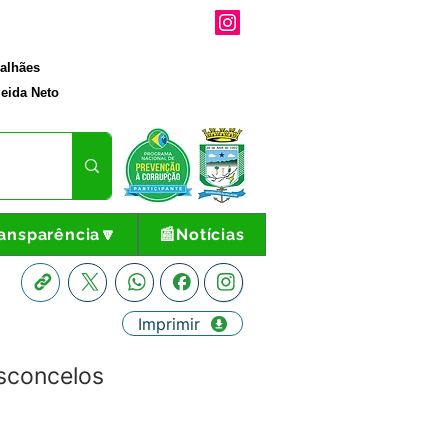
galhães
eida Neto
ansparência🔽
📰Notícias
Imprimir
sconcelos