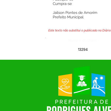
Cumpra-se
Jailson Pontes de Amorim
Prefeito Municipal
Este texto não substitui o publicado no Diário 
Número do Diário:
13294