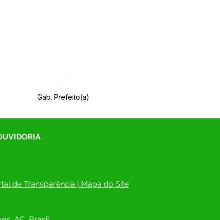
Órgão:
Gab. Prefeito(a)
 OUVIDORIA
tal de Transparência
 | 
Mapa do Site
es, AC, Brasil