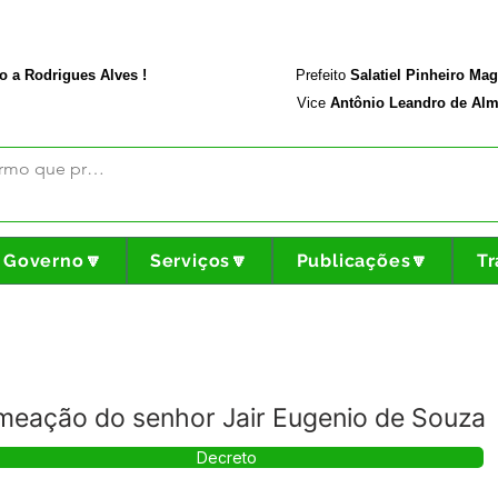
rodriguesalves.ac.gov.br
Portal da Transparência
o a Rodrigues Alves !
Prefeito
Salatiel Pinheiro Ma
Vice
Antônio Leandro de Alm
Governo🔽
Serviços🔽
Publicações🔽
Tr
meação do senhor Jair Eugenio de Souza
Decreto