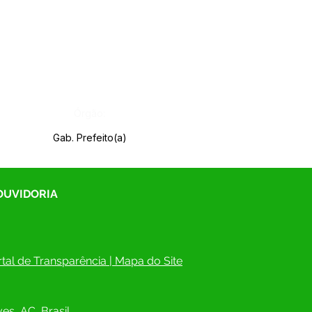
Órgão:
Gab. Prefeito(a)
 OUVIDORIA
tal de Transparência
 | 
Mapa do Site
es, AC, Brasil