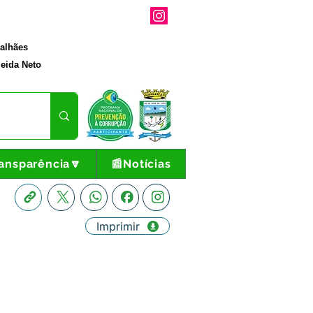
galhães
eida Neto
ansparência🔽
📰Notícias
Imprimir