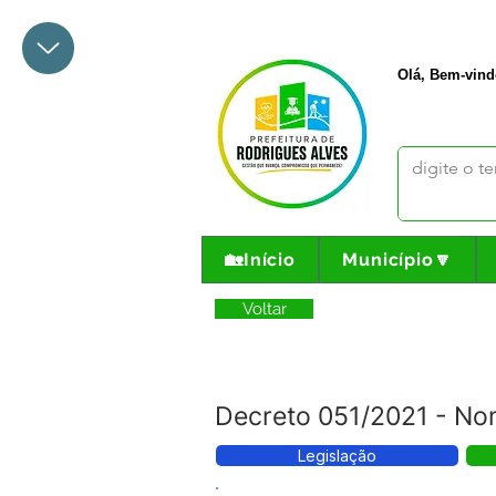
+55 68 3342-1047
prefeito@
Olá, Bem-vind
🏡Início
Município🔽
Voltar
Decreto 051/2021 - No
Legislação