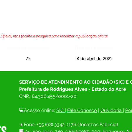
Oficial, mas facilita a pesquisa para localizar a publicação oficial.
Página da Publicação:
Data da Publicação:
72
8 de abril de 2021
SERVIÇO DE ATENDIMENTO AO CIDADÃO (SIC) E
Prefeitura de Rodrigues Alves - Estado do Acre
CNPJ 
84.306.455/0001-20
💻Acesso online: 
SIC 
| 
Fale Conosco
 | 
Ouvidoria
| 
Por
📱Fone: +55 (68) 
3342-1176 (Jonathas Fabrício)
🏢 
Av. São José, 780, CEP 69985-000, Rodrigues Alv