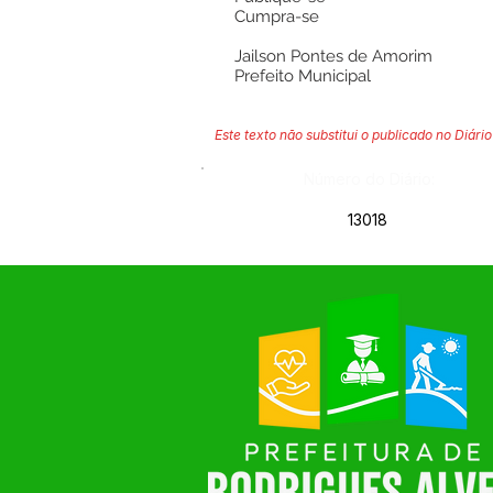
Cumpra-se
Jailson Pontes de Amorim
Prefeito Municipal
Este texto não substitui o publicado no Diário 
Número do Diário:
13018