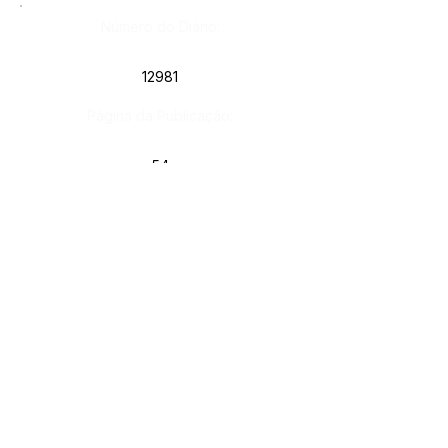
Número do Diário:
12981
Página da Publicação:
54
Data da Publicação:
15 de fevereiro de 2021
Órgão:
Gab. Prefeito(a)