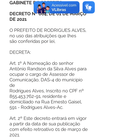
GABINETE DO PREFEITO
DECRETO Nº 064, DE 01 DE MARÇO
DE 2021
O PREFEITO DE RODRIGUES ALVES,
no uso das atribuições que lhes
são conferidas por lei,
DECRETA:
Art. 1º A Nomeação do senhor
Antônio Randson da Silva Alves para
ocupar o cargo de Assessor de
Comunicação, DAS-4 do município
de
Rodrigues Alves, Inscrito no CPF nº
855.453.762-91
, residente e
domiciliado na Rua Ernesto Gaisel,
591 - Rodrigues Alves-Ac.
Art. 2º Este decreto entrará em vigor
a partir da data de sua publicação
com efeito retroativo 01 de março de
2021.