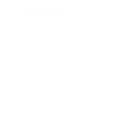
Data da Publicação:
8 de junho de 2022
Órgão:
Gab. Prefeito(a)
SERVIÇO DE ATENDIMENTO AO CIDADÃO 
(SIC) E OUVIDORIA