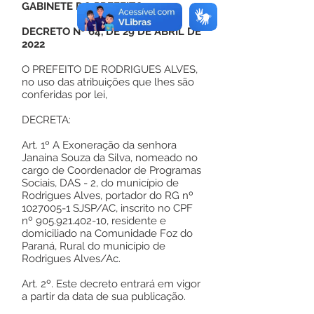
GABINETE DO PREFEITO
DECRETO Nº 64, DE 29 DE ABRIL DE
2022
O PREFEITO DE RODRIGUES ALVES,
no uso das atribuições que lhes são
conferidas por lei,
DECRETA:
Art. 1º A Exoneração da senhora
Janaina Souza da Silva, nomeado no
cargo de Coordenador de Programas
Sociais, DAS - 2, do município de
Rodrigues Alves, portador do RG nº
1027005-1
SJSP/AC, inscrito no CPF
nº
905.921.402-10
, residente e
domiciliado na Comunidade Foz do
Paraná, Rural do município de
Rodrigues Alves/Ac.
Art. 2º. Este decreto entrará em vigor
a partir da data de sua publicação.