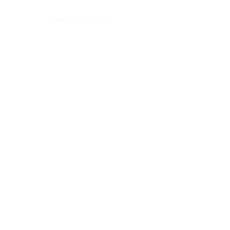
Data da Publicação:
8 de junho de 2022
Órgão:
Gab. Prefeito(a)
SERVIÇO DE ATENDIMENTO AO CIDADÃO 
(SIC) E OUVIDORIA