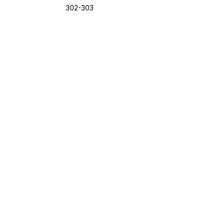
302-303
Data da Publicação:
13 de janeiro de 2026
Órgão:
SERVIÇO DE ATENDIMENTO AO CIDADÃO 