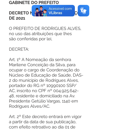
GABINETE DO PREFEITO
DECRETO Nº 071, DE 01 DE MARÇO
DE 2021
O PREFEITO DE RODRIGUES ALVES,
no uso das atribuições que lhes
são conferidas por lei,
DECRETA:
Art. 1º A Nomeação da senhora
Marilene Conceição da Silva, para
ocupar o cargo de Coordenação do
Núcleo de Educação de Saúde, DAS-
2 do município de Rodrigues Alves,
portador do RG nº
10990100
SSP/
AC, inscrito no CPF nº
004.925.642-
48
, residente e domiciliado na Av.
Presidente Getúlio Vargas, 1140 em
Rodrigues Alves/AC.
Art. 2º Este decreto entrará em vigor
a partir da data de sua publicação,
com efeito retroativo ao dia 01 de