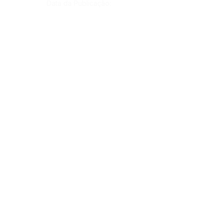
Data da Publicação:
10 de junho de 2022
Órgão:
Gab. Prefeito(a)
SERVIÇO DE ATENDIMENTO AO CIDADÃO 
(SIC) E OUVIDORIA
Prefeitura de Rodrigues Alves - Estado do 
Acre