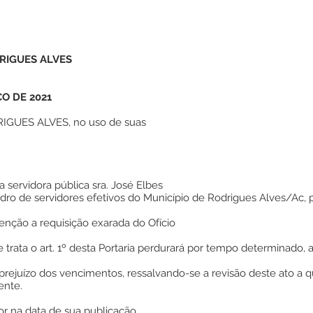
RIGUES ALVES
ÇO DE 2021
GUES ALVES, no uso de suas
da servidora pública sra. José Elbes
adro de servidores efetivos do Município de Rodrigues Alves/Ac, p
tenção a requisição exarada do Ofício
 trata o art. 1º desta Portaria perdurará por tempo determinado,
rejuízo dos vencimentos, ressalvando-se a revisão deste ato a 
ente.
gor na data de sua publicação.