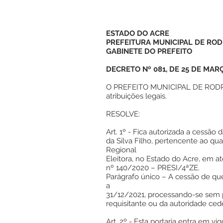
ESTADO DO ACRE
PREFEITURA MUNICIPAL DE ROD
GABINETE DO PREFEITO
DECRETO Nº 081, DE 25 DE MAR
O PREFEITO MUNICIPAL DE RODRI
atribuições legais.
RESOLVE:
Art. 1º - Fica autorizada a cessão 
da Silva Filho, pertencente ao qu
Regional
Eleitora, no Estado do Acre, em a
nº 140/2020 – PRESI/4ªZE.
Parágrafo único – A cessão de que
a
31/12/2021, processando-se sem p
requisitante ou da autoridade ced
Art. 2º - Esta portaria entra em vi