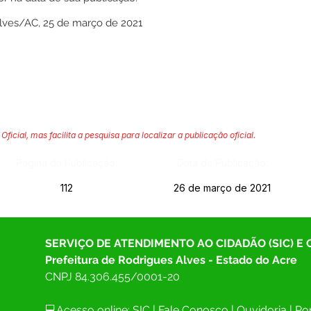
Alves/AC, 25 de março de 2021
Oficial, mas facilita a pesquisa para localizar a publicação oficial.
Página da Publicação:
Data da Publicação:
112
26 de março de 2021
SERVIÇO DE ATENDIMENTO AO CIDADÃO (SIC) E
Prefeitura de Rodrigues Alves - Estado do Acre
CNPJ 
84.306.455/0001-20
💻Acesso online: 
SIC 
| 
Fale Conosco
 | 
Ouvidoria
| 
Por