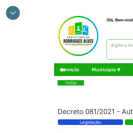
+55 68 3342-1047
prefeito@
Olá, Bem-vind
🏡Início
Município🔽
Voltar
Decreto 081/2021 - Auto
Legislação