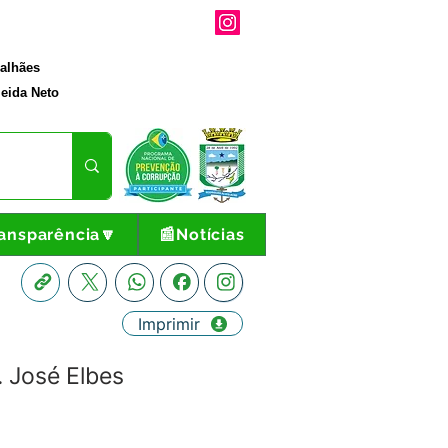
galhães
eida Neto
ansparência🔽
📰Notícias
Imprimir
. José Elbes