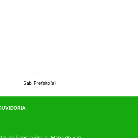
Órgão:
Gab. Prefeito(a)
 OUVIDORIA
tal de Transparência
 | 
Mapa do Site