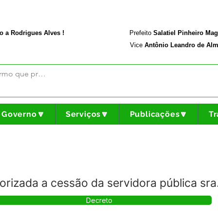
rodriguesalves.ac.gov.br
Portal da Transparência
o a Rodrigues Alves !
Prefeito
Salatiel Pinheiro Ma
Vice
Antônio Leandro de Alm
Governo🔽
Serviços🔽
Publicações🔽
Tr
rizada a cessão da servidora pública sra
Decreto