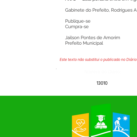
Gabinete do Prefeito, Rodrigues 
Publique-se
Cumpra-se
Jailson Pontes de Amorim
Prefeito Municipal
Este texto não substitui o publicado no Diário 
Número do Diário:
13010