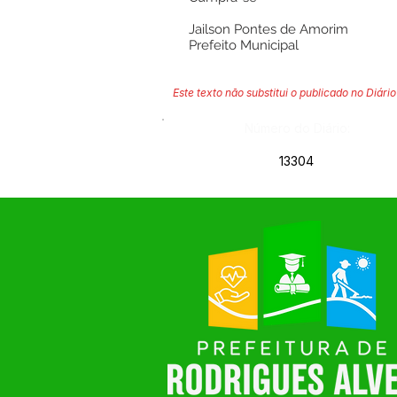
Jailson Pontes de Amorim
Prefeito Municipal
Este texto não substitui o publicado no Diário 
Número do Diário:
13304