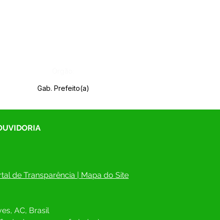
Órgão:
Gab. Prefeito(a)
 OUVIDORIA
tal de Transparência
 | 
Mapa do Site
es, AC, Brasil