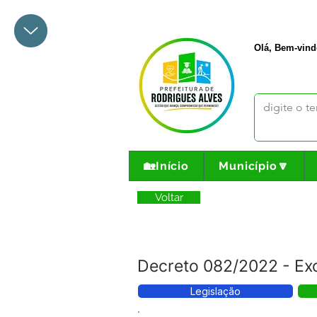
+55 68 3342-1047
prefeito@
Olá, Bem-vind
🏡Início
Município🔽
Voltar
Decreto 082/2022 - Ex
Legislação