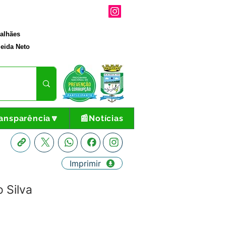
galhães
eida Neto
ansparência🔽
📰Notícias
Imprimir
 Silva