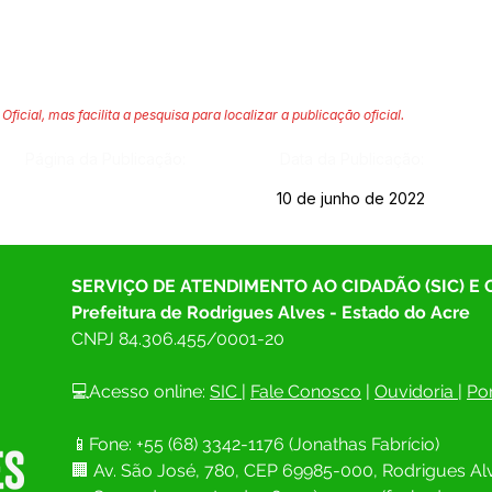
Oficial, mas facilita a pesquisa para localizar a publicação oficial.
Página da Publicação:
Data da Publicação:
10 de junho de 2022
SERVIÇO DE ATENDIMENTO AO CIDADÃO (SIC) E
Prefeitura de Rodrigues Alves - Estado do Acre
CNPJ 
84.306.455/0001-20
💻Acesso online: 
SIC 
| 
Fale Conosco
 | 
Ouvidoria
| 
Por
📱Fone: +55 (68) 
3342-1176 (Jonathas Fabrício)
🏢 
Av. São José, 780, CEP 69985-000, Rodrigues Alv