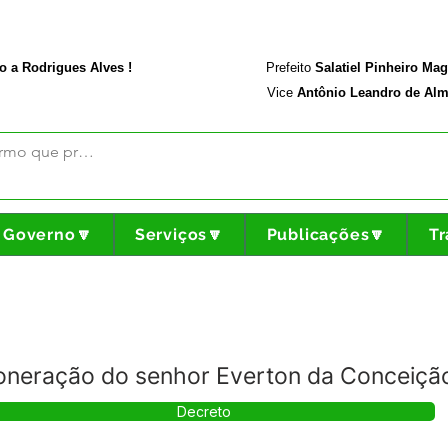
rodriguesalves.ac.gov.br
Portal da Transparência
o a Rodrigues Alves !
Prefeito
Salatiel Pinheiro Ma
Vice
Antônio Leandro de Alm
Governo🔽
Serviços🔽
Publicações🔽
Tr
oneração do senhor Everton da Conceição
Decreto