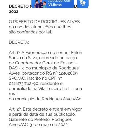
DECRETO Nº 83, DE 31 DE MAIO DE
2022
O PREFEITO DE RODRIGUES ALVES,
no uso das atribuições que lhes
são conferidas por lei,
DECRETA:
Art. 1º A Exoneração do senhor Eliton
Souza da Silva, nomeado no cargo
de Coordenador Geral de Ensino –
DAS - 3, do município de Rodrigues
Alves, portador do RG nº
12402869
SPC/AC, inscrito no CPF nº
021.873.762-90
, residente e
domiciliado na Vila Luzeiro I e II, zona
rural
do município de Rodrigues Alves/Ac.
Art. 2º. Este decreto entrará em vigor
a partir da data de sua publicação.
Gabinete do Prefeito, Rodrigues
Alves/AC, 31 de maio de 2022