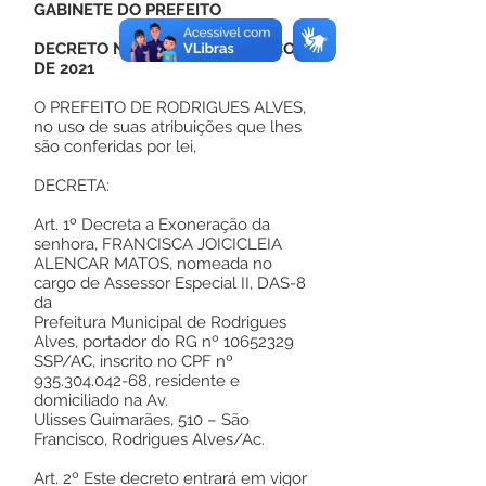
GABINETE DO PREFEITO
DECRETO Nº 84, DE 31 DE MARÇO
DE 2021
O PREFEITO DE RODRIGUES ALVES,
no uso de suas atribuições que lhes
são conferidas por lei,
DECRETA:
Art. 1º Decreta a Exoneração da
senhora, FRANCISCA JOICICLEIA
ALENCAR MATOS, nomeada no
cargo de Assessor Especial II, DAS-8
da
Prefeitura Municipal de Rodrigues
Alves, portador do RG nº
10652329
SSP/AC, inscrito no CPF nº
935.304.042-68
, residente e
domiciliado na Av.
Ulisses Guimarães, 510 – São
Francisco, Rodrigues Alves/Ac.
Art. 2º Este decreto entrará em vigor