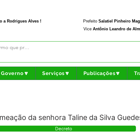
rodriguesalves.ac.gov.br
Portal da Transparência
o a Rodrigues Alves !
Prefeito
Salatiel Pinheiro Ma
Vice
Antônio Leandro de Alm
Governo🔽
Serviços🔽
Publicações🔽
Tr
meação da senhora Taline da Silva Guede
Decreto