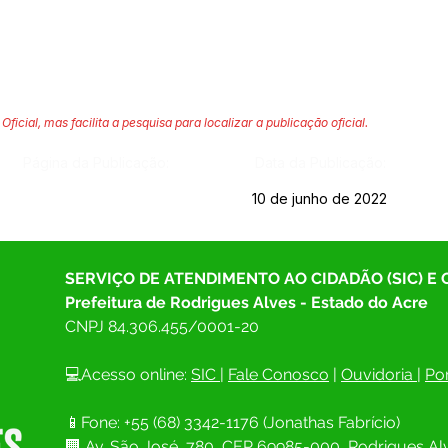
Oficial, mas facilita a pesquisa para localizar a publicação oficial.
Página da Publicação:
Data da Publicação:
10 de junho de 2022
SERVIÇO DE ATENDIMENTO AO CIDADÃO (SIC) E
Prefeitura de Rodrigues Alves - Estado do Acre
CNPJ 
84.306.455/0001-20
💻Acesso online: 
SIC 
| 
Fale Conosco
 | 
Ouvidoria
| 
Por
📱Fone: +55 (68) 
3342-1176 (Jonathas Fabrício)
🏢 
Av. São José, 780, CEP 69985-000, Rodrigues Alv