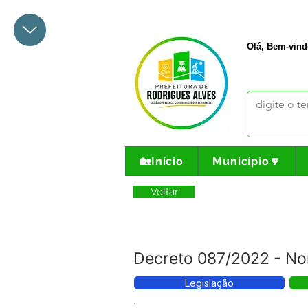
+55 68 3342-1047
prefeito@
Olá, Bem-vind
🏡Início
Município🔽
Voltar
Decreto 087/2022 - No
Legislação