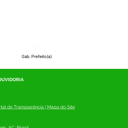
Órgão:
Gab. Prefeito(a)
 OUVIDORIA
tal de Transparência
 | 
Mapa do Site
es, AC, Brasil