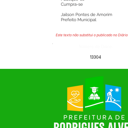
Cumpra-se
Jailson Pontes de Amorim
Prefeito Municipal
Este texto não substitui o publicado no Diário 
Número do Diário:
13304