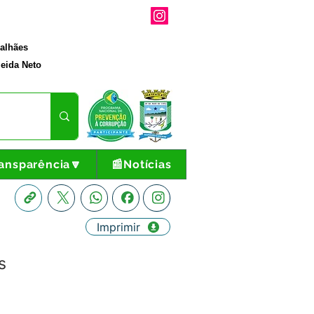
galhães
eida Neto
ansparência🔽
📰Notícias
Imprimir
s