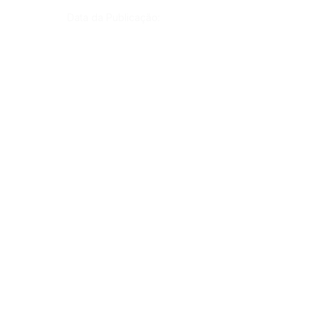
Data da Publicação:
10 de junho de 2022
Órgão:
Gab. Prefeito(a)
SERVIÇO DE ATENDIMENTO AO CIDADÃO 
(SIC) E OUVIDORIA
Prefeitura de Rodrigues Alves - Estado do 