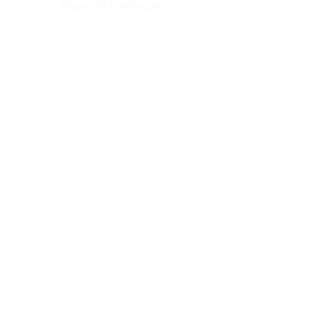
Página da Publicação:
Data da Publicação:
10 de agosto de 2021
Órgão:
Gab. Prefeito(a)