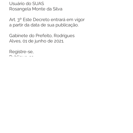
Usuário do SUAS
Rosangela Monte da Silva
Art. 3º Este Decreto entrará em vigor
a partir da data de sua publicação.
Gabinete do Prefeito, Rodrigues
Alves, 01 de junho de 2021.
Registre-se,
Publique-se
Cumpra-se.
Jailson Pontes Amorim
Prefeito Municipal
Este texto não substitui o publicado no
Diário Oficial, mas facilita a pesquisa
para localizar a publicação oficial.
Número do Diário: