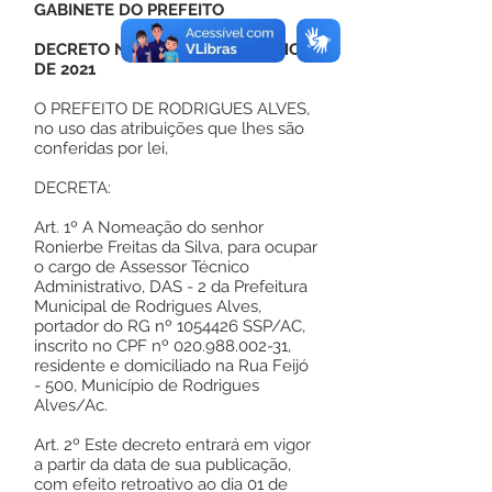
GABINETE DO PREFEITO
DECRETO Nº 112, DE 01 DE JUNHO
DE 2021
O PREFEITO DE RODRIGUES ALVES,
no uso das atribuições que lhes são
conferidas por lei,
DECRETA:
Art. 1º A Nomeação do senhor
Ronierbe Freitas da Silva, para ocupar
o cargo de Assessor Técnico
Administrativo, DAS - 2 da Prefeitura
Municipal de Rodrigues Alves,
portador do RG nº
1054426
SSP/AC,
inscrito no CPF nº
020.988.002-31
,
residente e domiciliado na Rua Feijó
- 500, Município de Rodrigues
Alves/Ac.
Art. 2º Este decreto entrará em vigor
a partir da data de sua publicação,
com efeito retroativo ao dia 01 de