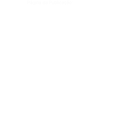
Página da Publicação:
Data da Publicação:
17 de setembro de 2021
Órgão:
Gab. Prefeito(a)