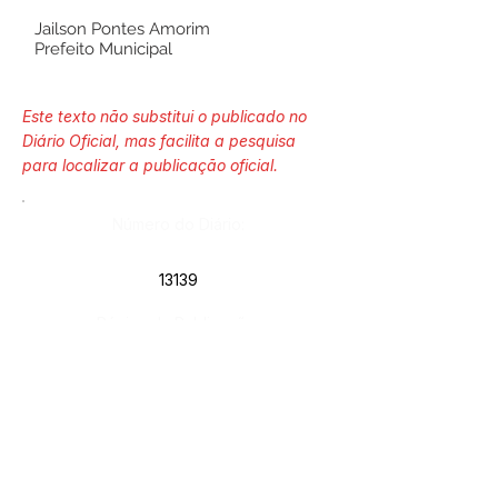
Jailson Pontes Amorim
Prefeito Municipal
Este texto não substitui o publicado no
Diário Oficial, mas facilita a pesquisa
para localizar a publicação oficial.
Número do Diário:
13139
Página da Publicação:
Data da Publicação:
1 de outubro de 2021