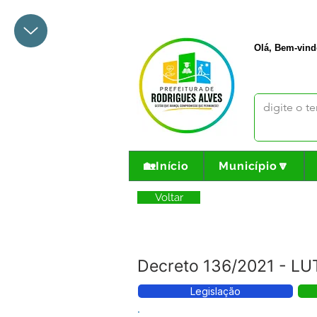
+55 68 3342-1047
prefeito@
Olá, Bem-vind
🏡Início
Município🔽
Voltar
Decreto 136/2021 - LUT
Legislação