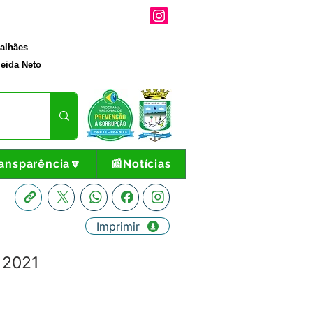
galhães
eida Neto
ansparência🔽
📰Notícias
Imprimir
 2021