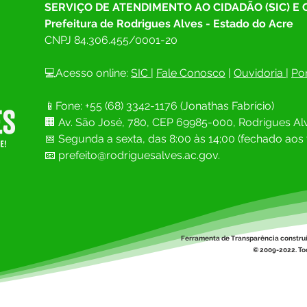
SERVIÇO DE ATENDIMENTO AO CIDADÃO (SIC) E
Prefeitura de Rodrigues Alves - Estado do Acre
CNPJ 
84.306.455/0001-20
💻Acesso online: 
SIC 
| 
Fale Conosco
 | 
Ouvidoria
| 
Por
📱Fone: +55 (68) 
3342-1176 (Jonathas Fabrício)
🏢 
Av. São José, 780, CEP 69985-000, Rodrigues Alv
📅 Segunda a sexta, das 8:00 às 14;00 (fechado aos 
📧
prefeito@rodriguesalves.ac.gov.
Ferramenta de Transparência constru
© 2009-2022. Tod