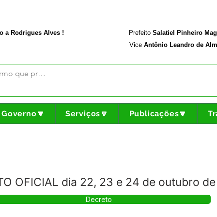
rodriguesalves.ac.gov.br
Portal da Transparência
o a Rodrigues Alves !
Prefeito
Salatiel Pinheiro Ma
Vice
Antônio Leandro de Alm
Governo🔽
Serviços🔽
Publicações🔽
Tr
O OFICIAL dia 22, 23 e 24 de outubro de
Decreto