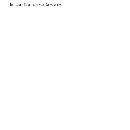
Jailson Pontes de Amorim
Prefeito Municipal
Este texto não substitui o publicado no
Diário Oficial, mas facilita a pesquisa
para localizar a publicação oficial.
Número do Diário:
13170
Página da Publicação:
Data da Publicação:
24 de novembro de 2021