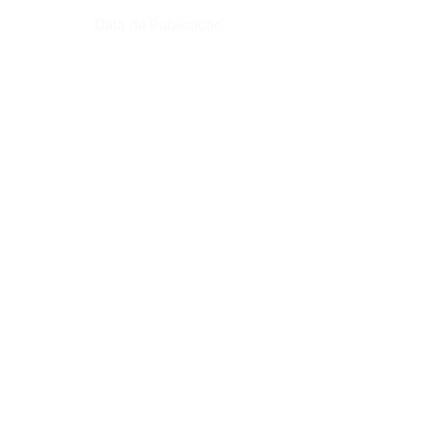
Data da Publicação:
7 de dezembro de 2021
Órgão:
Gab. Prefeito(a)
SERVIÇO DE ATENDIMENTO AO CIDADÃO 
(SIC) E OUVIDORIA
Prefeitura de Rodrigues Alves - Estado do 