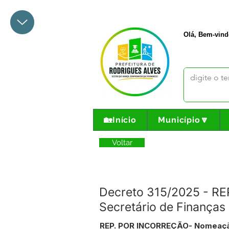
+55 68 3342-1047
prefeito@
Olá, Bem-vind
🏡Início
Município🔽
Voltar
Decreto 315/2025 - R
Secretário de Finanças
REP. POR INCORREÇÃO- Nomeação 