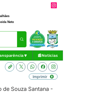
galhães
eida Neto
ansparência🔽
📰Notícias
Imprimir
 de Souza Santana -