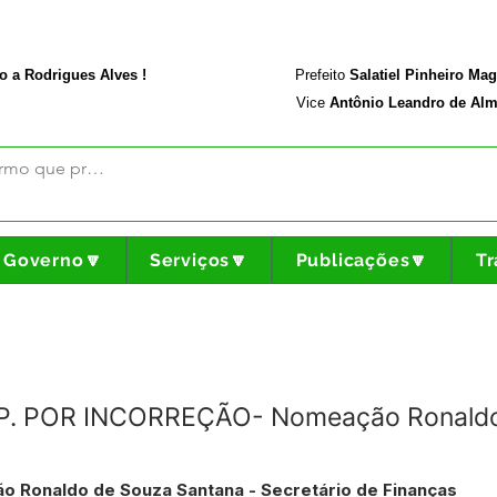
rodriguesalves.ac.gov.br
Portal da Transparência
o a Rodrigues Alves !
Prefeito
Salatiel Pinheiro Ma
Vice
Antônio Leandro de Alm
Governo🔽
Serviços🔽
Publicações🔽
Tr
EP. POR INCORREÇÃO- Nomeação Ronaldo
Ronaldo de Souza Santana - Secretário de Finanças