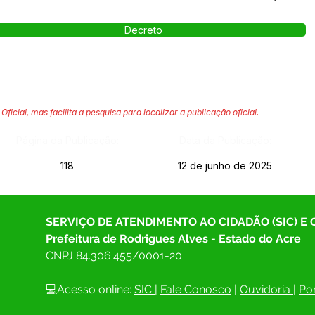
Decreto
Oficial, mas facilita a pesquisa para localizar a publicação oficial.
Página da Publicação:
Data da Publicação:
118
12 de junho de 2025
SERVIÇO DE ATENDIMENTO AO CIDADÃO (SIC) E
Prefeitura de Rodrigues Alves - Estado do Acre
CNPJ 
84.306.455/0001-20
💻Acesso online: 
SIC 
| 
Fale Conosco
 | 
Ouvidoria
| 
Por