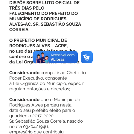
DISPÕE SOBRE LUTO OFICIAL DE
TRÊS DIAS PELO
FALECIMENTO DO PREFEITO DO
MUNICÍPIO DE RODRIGUES
ALVES-AC, SR. SEBASTIÃO SOUZA
CORREIA.
O PREFEITO MUNICIPAL DE
RODRIGUES ALVES – ACRE,
no uso das atribuições que lhe
confere o art. 59, inciso V,
da Lei Orgânica deste Município.
Considerando
competir ao Chefe do
Poder Executivo, consoante
a Lei Orgânica do Município, expedir
regulamentações e decretos;
Considerando
que o Município de
Rodrigues Alves perdeu nesta
data o seu prefeito eleito para o
quadriênio
2017-2020
,
Sr. Sebastião Souza Correia, nascido
no dia 03/04/1946,
empresário que contribuiu