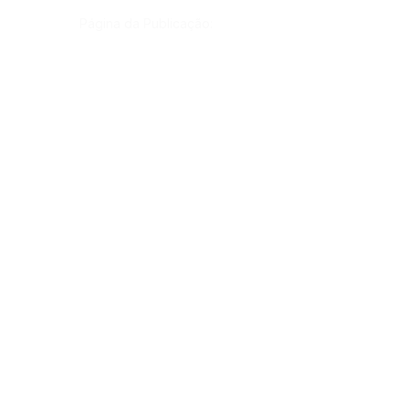
Página da Publicação:
Data da Publicação:
2023-09-00T00:00:00-05:00
Órgão:
Gab. Prefeito(a)