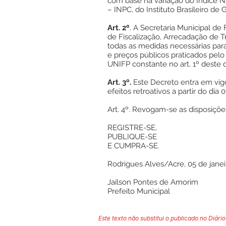
com base na variação do Índice 
– INPC, do Instituto Brasileiro de G
Art. 2º
. A Secretaria Municipal de
de Fiscalização, Arrecadação de T
todas as medidas necessárias para 
e preços públicos praticados pel
UNIFP constante no art. 1º deste 
Art. 3º.
Este Decreto entra em vig
efeitos retroativos a partir do dia 
Art. 4º. Revogam-se as disposiçõe
REGISTRE-SE,
PUBLIQUE-SE
E CUMPRA-SE.
Rodrigues Alves/Acre, 05 de janei
Jailson Pontes de Amorim
Prefeito Municipal
Este texto não substitui o publicado no Diário 