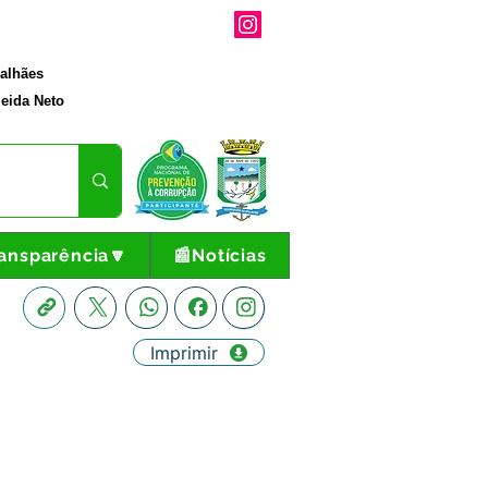
galhães
eida Neto
ansparência🔽
📰Notícias
Imprimir