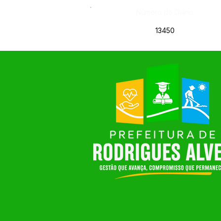
Número do Diário:
13450