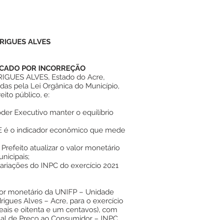
RIGUES ALVES
LICADO POR INCORREÇÃO
GUES ALVES, Estado do Acre,
idas pela Lei Orgânica do Município,
ito público, e:
er Executivo manter o equilíbrio
E é o indicador econômico que mede
refeito atualizar o valor monetário
nicipais;
ariações do INPC do exercício 2021
 valor monetário da UNIFP – Unidade
rigues Alves – Acre, para o exercício
reais e oitenta e um centavos), com
nal de Preço ao Consumidor – INPC,