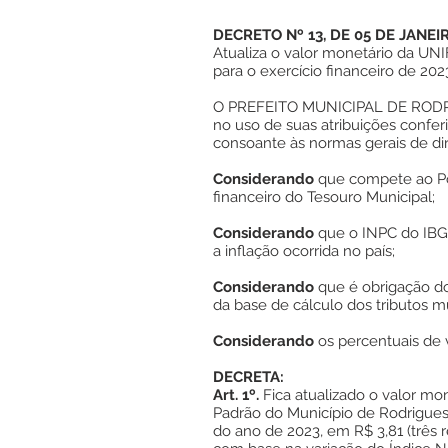
DECRETO Nº 13, DE 05 DE JANEI
Atualiza o valor monetário da UN
para o exercício financeiro de 202
O PREFEITO MUNICIPAL DE RODRI
no uso de suas atribuições confer
consoante às normas gerais de dire
Considerando
que compete ao Pod
financeiro do Tesouro Municipal;
Considerando
que o INPC do IBG
a inflação ocorrida no país;
Considerando
que é obrigação do
da base de cálculo dos tributos mu
Considerando
os percentuais de 
DECRETA:
Art. 1º.
Fica atualizado o valor mo
Padrão do Município de Rodrigues 
do ano de 2023, em R$ 3,81 (três r