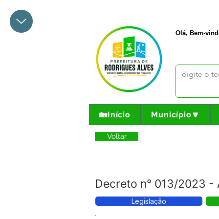
+55 68 3342-1047
prefeito@
Olá, Bem-vind
🏡Início
Município🔽
Voltar
Decreto n° 013/2023 - 
Legislação