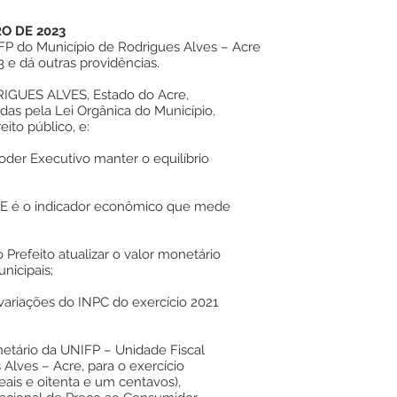
RO DE 2023
IFP do Município de Rodrigues Alves – Acre
3 e dá outras providências.
GUES ALVES, Estado do Acre,
idas pela Lei Orgânica do Município,
ito público, e:
er Executivo manter o equilíbrio
E é o indicador econômico que mede
 Prefeito atualizar o valor monetário
nicipais;
variações do INPC do exercício 2021
netário da UNIFP – Unidade Fiscal
Alves – Acre, para o exercício
eais e oitenta e um centavos),