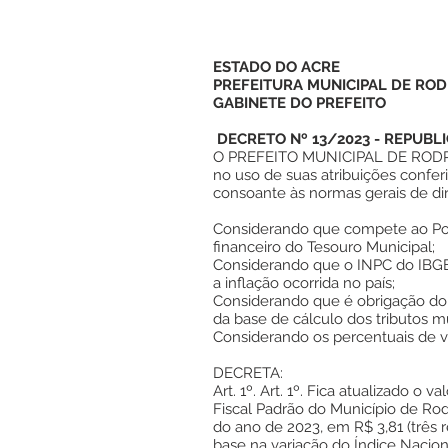
ESTADO DO ACRE
PREFEITURA MUNICIPAL DE ROD
GABINETE DO PREFEITO
DECRETO Nº 13/2023 - REPUB
O PREFEITO MUNICIPAL DE RODRI
no uso de suas atribuições confer
consoante às normas gerais de dire
Considerando que compete ao Pod
financeiro do Tesouro Municipal;
Considerando que o INPC do IBG
a inflação ocorrida no país;
Considerando que é obrigação do P
da base de cálculo dos tributos mu
Considerando os percentuais de v
DECRETA:
Art. 1º. Art. 1º. Fica atualizado o
Fiscal Padrão do Município de Rod
do ano de 2023, em R$ 3,81 (três 
base na variação do Índice Nacio