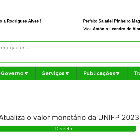
rodriguesalves.ac.gov.br
Portal da Transparência
o a Rodrigues Alves !
Prefeito
Salatiel Pinheiro Ma
Vice
Antônio Leandro de Alm
Governo🔽
Serviços🔽
Publicações🔽
Tr
Atualiza o valor monetário da UNIFP 2023
Decreto