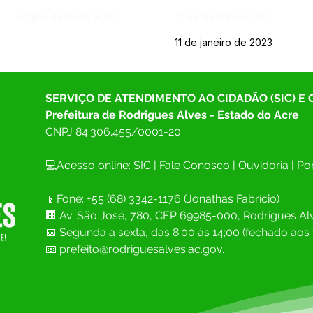
Página da Publicação:
Data da Publicação:
11 de janeiro de 2023
SERVIÇO DE ATENDIMENTO AO CIDADÃO (SIC) E
Prefeitura de Rodrigues Alves - Estado do Acre
CNPJ 
84.306.455/0001-20
💻Acesso online: 
SIC 
| 
Fale Conosco
 | 
Ouvidoria
| 
Por
📱Fone: +55 (68) 
3342-1176 (Jonathas Fabrício)
🏢 
Av. São José, 780, CEP 69985-000, Rodrigues Alv
📅 Segunda a sexta, das 8:00 às 14;00 (fechado aos 
📧
prefeito@rodriguesalves.ac.gov.