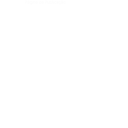
Página da Publicação:
Data da Publicação:
2023-09-00T00:00:00-05:00
Órgão:
Gab. Prefeito(a)