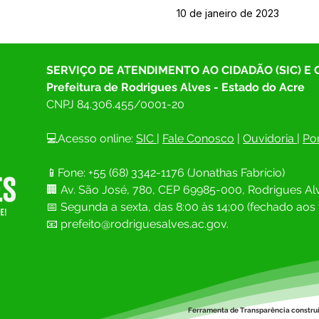
10 de janeiro de 2023
SERVIÇO DE ATENDIMENTO AO CIDADÃO (SIC) E
Prefeitura de Rodrigues Alves - Estado do Acre
CNPJ 
84.306.455/0001-20
💻Acesso online: 
SIC 
| 
Fale Conosco
 | 
Ouvidoria
| 
Por
📱Fone: +55 (68) 
3342-1176 (Jonathas Fabrício)
🏢 
Av. São José, 780, CEP 69985-000, Rodrigues Alv
📅 Segunda a sexta, das 8:00 às 14;00 (fechado aos 
📧
prefeito@rodriguesalves.ac.gov.
Ferramenta de Transparência constru