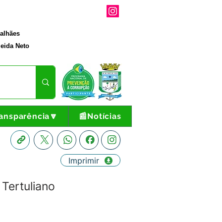
galhães
eida Neto
ansparência🔽
📰Notícias
Imprimir
Tertuliano