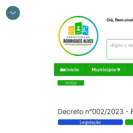
+55 68 3342-1047
prefeito@
Olá, Bem-vind
🏡Início
Município🔽
Voltar
Decreto n°002/2023 - E
Legislação