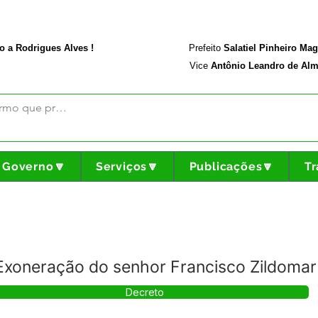
rodriguesalves.ac.gov.br
Portal da Transparência
o a Rodrigues Alves !
Prefeito
Salatiel Pinheiro Ma
Vice
Antônio Leandro de Alm
Governo🔽
Serviços🔽
Publicações🔽
Tr
xoneração do senhor Francisco Zildomar 
Decreto