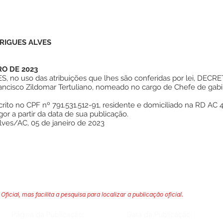
RIGUES ALVES
RO DE 2023
no uso das atribuições que lhes são conferidas por lei, DECRE
rancisco Zildomar Tertuliano, nomeado no cargo de Chefe de gabi
crito no CPF nº 791.531.512-91, residente e domiciliado na RD AC 
gor a partir da data de sua publicação.
lves/AC, 05 de janeiro de 2023
Oficial, mas facilita a pesquisa para localizar a publicação oficial.
Página da Publicação:
Data da Publicação: