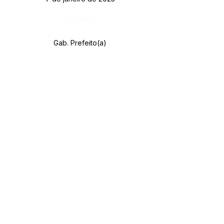
Órgão:
Gab. Prefeito(a)
SERVIÇO DE ATENDIMENTO AO CIDADÃO 
(SIC) E OUVIDORIA
Prefeitura de Rodrigues Alves - Estado do 
Acre
CNPJ 
84.306.455/0001-20
💻Acesso online: 
SIC 
| 
Fale Conosco
 | 