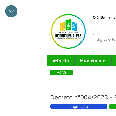
+55 68 3342-1047
prefeito@
Olá, Bem-vind
🏡Início
Município🔽
Voltar
Decreto n°004/2023 - 
Legislação