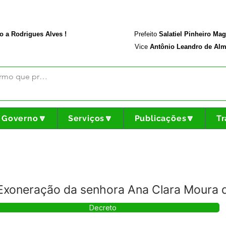
rodriguesalves.ac.gov.br
Portal da Transparência
o a Rodrigues Alves !
Prefeito
Salatiel Pinheiro Ma
Vice
Antônio Leandro de Alm
Governo🔽
Serviços🔽
Publicações🔽
Tr
Exoneração da senhora Ana Clara Moura d
Decreto