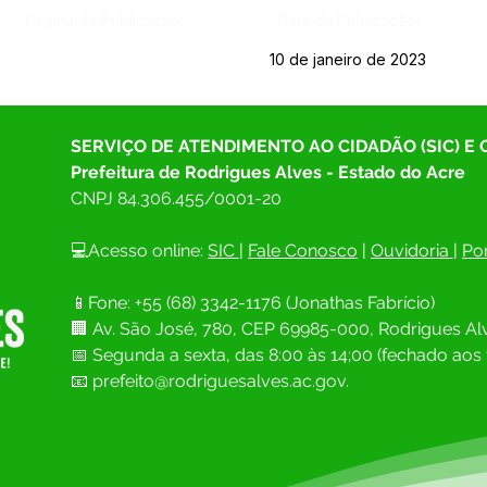
Página da Publicação:
Data da Publicação:
10 de janeiro de 2023
SERVIÇO DE ATENDIMENTO AO CIDADÃO (SIC) E
Prefeitura de Rodrigues Alves - Estado do Acre
CNPJ 
84.306.455/0001-20
💻Acesso online: 
SIC 
| 
Fale Conosco
 | 
Ouvidoria
| 
Por
📱Fone: +55 (68) 
3342-1176 (Jonathas Fabrício)
🏢 
Av. São José, 780, CEP 69985-000, Rodrigues Alv
📅 Segunda a sexta, das 8:00 às 14;00 (fechado aos 
📧
prefeito@rodriguesalves.ac.gov.