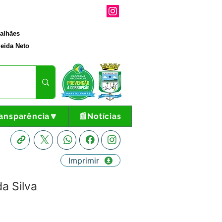
galhães
eida Neto
ansparência🔽
📰Notícias
Imprimir
a Silva