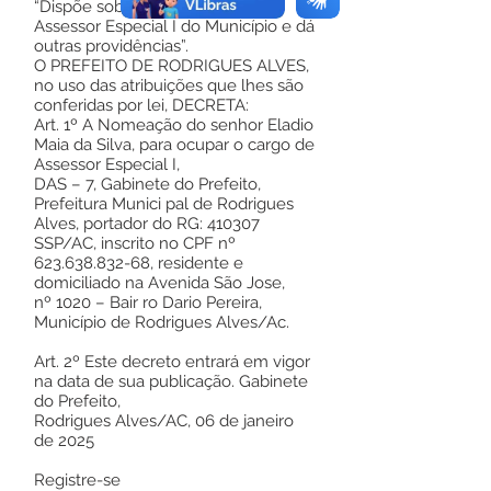
“Dispõe sobre a Nomeação do
Assessor Especial I do Município e dá
outras providências”.
O PREFEITO DE RODRIGUES ALVES,
no uso das atribuições que lhes são
conferidas por lei, DECRETA:
Art. 1º A Nomeação do senhor Eladio
Maia da Silva, para ocupar o cargo de
Assessor Especial I,
DAS – 7, Gabinete do Prefeito,
Prefeitura Munici pal de Rodrigues
Alves, portador do RG: 410307
SSP/AC, inscrito no CPF nº
623.638.832-68
, residente e
domiciliado na Avenida São Jose,
nº 1020 – Bair ro Dario Pereira,
Município de Rodrigues Alves/Ac.
Art. 2º Este decreto entrará em vigor
na data de sua publicação. Gabinete
do Prefeito,
Rodrigues Alves/AC, 06 de janeiro
de 2025
Registre-se