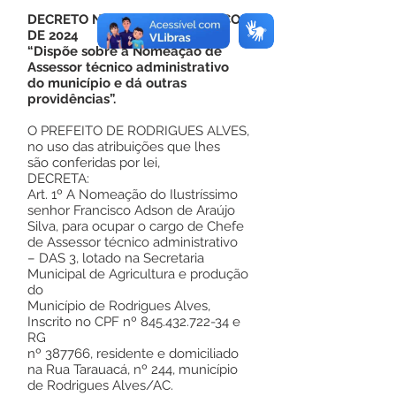
DECRETO Nº 21, DE 06 DE MARÇO
DE 2024
“Dispõe sobre a Nomeação de
Assessor técnico administrativo
do município e dá outras
providências”.
O PREFEITO DE RODRIGUES ALVES,
no uso das atribuições que lhes
são conferidas por lei,
DECRETA:
Art. 1º A Nomeação do Ilustríssimo
senhor Francisco Adson de Araújo
Silva, para ocupar o cargo de Chefe
de Assessor técnico administrativo
– DAS 3, lotado na Secretaria
Municipal de Agricultura e produção
do
Município de Rodrigues Alves,
Inscrito no CPF nº
845.432.722-34
e
RG
nº 387766, residente e domiciliado
na Rua Tarauacá, nº 244, município
de Rodrigues Alves/AC.