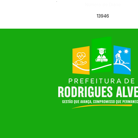
Número do Diário:
13946