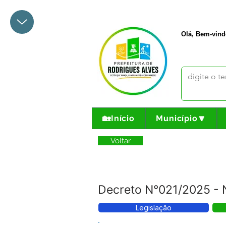
+55 68 3342-1047
prefeito@
Olá, Bem-vind
🏡Início
Município🔽
Voltar
Decreto N°021/2025 - 
Legislação