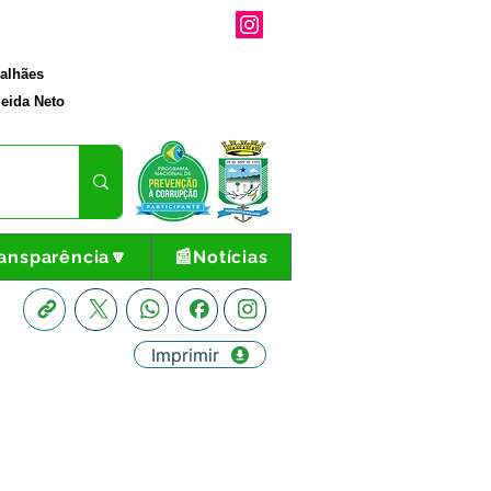
galhães
eida Neto
ansparência🔽
📰Notícias
Imprimir