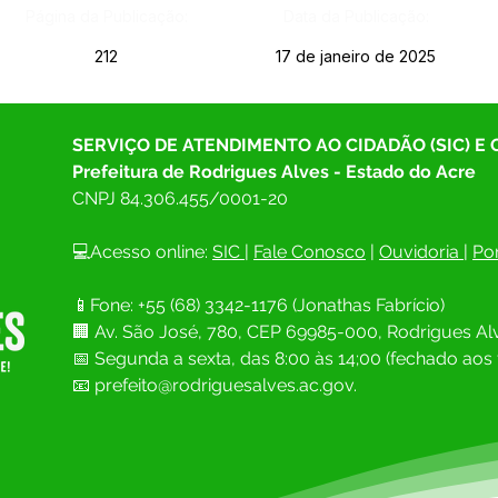
Página da Publicação:
Data da Publicação:
212
17 de janeiro de 2025
SERVIÇO DE ATENDIMENTO AO CIDADÃO (SIC) E
Prefeitura de Rodrigues Alves - Estado do Acre
CNPJ 
84.306.455/0001-20
💻Acesso online: 
SIC 
| 
Fale Conosco
 | 
Ouvidoria
| 
Por
📱Fone: +55 (68) 
3342-1176 (Jonathas Fabrício)
🏢 
Av. São José, 780, CEP 69985-000, Rodrigues Alv
📅 Segunda a sexta, das 8:00 às 14;00 (fechado aos 
📧
prefeito@rodriguesalves.ac.gov.