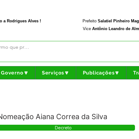
rodriguesalves.ac.gov.br
Portal da Transparência
o a Rodrigues Alves !
Prefeito
Salatiel Pinheiro Ma
Vice
Antônio Leandro de Alm
Governo🔽
Serviços🔽
Publicações🔽
Tr
Nomeação Aiana Correa da Silva
Decreto